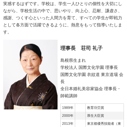
実感するはずです。学校は、学生一人ひとりの個性を大切にし
ながら、学校生活の中で、思いやり、向上心、忍耐、謙虚さ、
感謝、つくす心といった人間力を育て、すべての学生が即戦力
として各方面で活躍できるように、熱意をもって指導いたしま
す。
理事長 荘司 礼子
島根県生まれ
学校法人 国際文化学園 理事長
国際文化学園 衣紋道 東京道場 会
長
全日本婚礼美容家協会 理事長・
師範講師
1989年
教育功労賞
2000年
厚生大臣賞
2013年
東京都優秀技能者（東