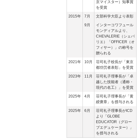
京マイスター）知事賞
を受賞
2015年
7月
文部科学大臣より表彰
9月
インターコワフュール
モンディアルより、
CHEVALERIE（シェバ
リエ）「OFFICER（オ
フィサー）」の称号を
贈られる
2021年
10月
荘司礼子校長が「東京
都功労者表彰」を受賞
2023年
11月
荘司礼子理事長が「卓
越した技能者（通称・
現代の名工）」を受賞
2025年
4月
荘司礼子理事長が「黄
綬褒章」を授与される
2025年
6月
荘司礼子理事長がICD
より「GLOBE
EDUCATOR（グロー
ブエデュケーター）」
を授与される