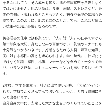
を選ぶにしても、その成分を知り、肌の健康状態を考慮しなく
てはいけません。肌の状態は、食事、睡眠、ストレスなど、身
体の内側から表われるところも大きく、栄養や保健の知識も必
要です。このように、肌の表面のことだけでも、これほど幅広
い技術や知識が必要となるのです。
美容理容の仕事は接客業です。〝人〟対〝人〟の仕事ですから
第一印象も大切。身だしなみや言葉づかい、礼儀やマナーにも
十分気をつかうべきです。好感をもたれる人柄、豊富な知識、
美に対する感性の高さも求められます。学生時代に、技術だけ
ではなく知識、感性、礼儀、マナーなどを含めてトータルで学
び、バランス感覚、コミュニケーション力を磨いて欲しいので
す。
2年後、本学を巣立ち、社会に出て働いた時、「大変だったけ
れど、学校でたくさん学んでおいてよかった」と思う瞬間にき
っと出会います。
自分自身の中に、安定した大きな土台がつくられていたことを