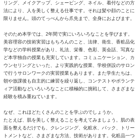
リング、メイクアップ、シェービング、ネイル、着付などの方
法により、人を美しく整える仕事です。それは髪や顔のことに
限りません。頭のてっぺんから爪先まで、全身におよびます。
そのため本学では、2年間で実にいろいろなことを学びます。
美容理容の技術実習はもちろんのこと、法律、衛生、香粧品化
学などの学科授業があり、礼法、栄養、色彩、英会話、写真な
ど本学独自の授業も充実しています。コミュニケーション、カ
ウンセリングといった、より実践的な授業、学校併設のサロン
で行うサロンワークの実習授業もあります。また学生たちは、
朝や放課後も自主的に練習を繰り返し、コンテストやボランテ
ィア活動などいろいろなことに積極的に挑戦して、さまざまな
経験を積み重ねています。
なぜ、これほどたくさんのことを学ぶのでしょうか。
たとえば、肌を美しく整えることを考えてみましょう。肌の表
面を整えるだけでも、クレンジング、化粧水、パック、トリー
トメントなど、さまざまな方法、技術があります。化粧品一つ