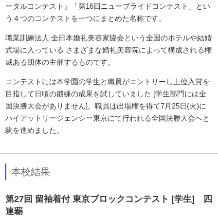
ータルコンテスト」「第16回ニューブライドコンテスト」とい
う４つのコンテストを一つにまとめた名称です。
職業訓練法人 全日本婚礼美容家協会という全国のホテルや結婚
式場に入っている さまざまな婚礼美容院によって構成される権
威ある団体の主催するものです。
コンテストには本学園の学生と職員がエントリーし上位入賞を
目指して日頃の鍛練の成果を試していました [学生部門には全
国決勝大会がありません]。職員は出場権を得て7月25日(火)に
ハイアットリージェンシー東京にて行われる全国決勝大会へと
駒を進めました。
本校結果
第27回 留袖着付 東京ブロックコンテスト [学生] 四
連覇