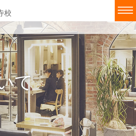
寺校
いて