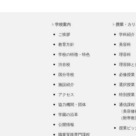
学校案内
授業・カリ
ご挨拶
学科紹介
教育方針
美容科
学校の特徴・特色
理容科
渋谷校
理容師と
国分寺校
必修授業
施設紹介
選択授業
アクセス
特別授業
協力機関・団体
通信課程
〈美容修
学園の沿革
（附帯教
公開情報
授業ピッ
職業実践専門課程