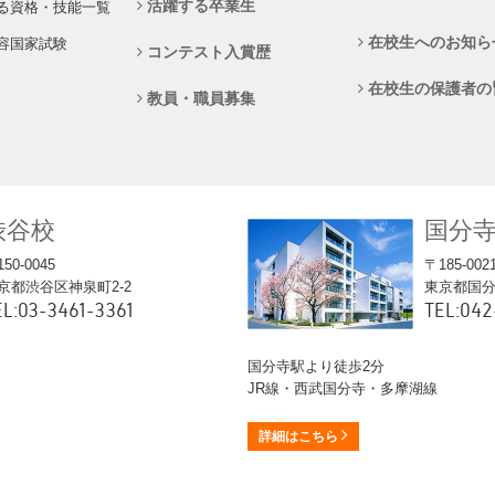
活躍する卒業生
る資格・技能一覧
在校生へのお知ら
容国家試験
コンテスト入賞歴
在校生の保護者の
教員・職員募集
渋谷校
国分
50-0045
〒185-002
京都渋谷区神泉町2-2
東京都国分寺
EL:03-3461-3361
TEL:042
国分寺駅より徒歩2分
JR線・西武国分寺・多摩湖線
詳細はこちら