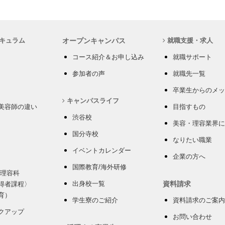
キュラム
オープンキャンパス
就職支援・求人
コース紹介＆お申し込み
就職サポート
参加者の声
就職先一覧
卒業生からのメッ
キャンパスライフ
美容師の違い
目指すもの
渋谷校
美容・理容業界に
国分寺校
なりたい職業
イベントカレンダー
企業の方へ
国際教育/海外研修
 理容科
出身校一覧
資料請求
得者課程〉
育）
学生寮のご紹介
資料請求のご案内
クアップ
お問い合わせ