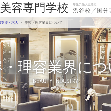
美容専門学校
厚生労働大臣指定
渋谷校／国分
職支援・求人
美容・理容業界について
容・理容業界につ
BEAUTY INDUSTRY