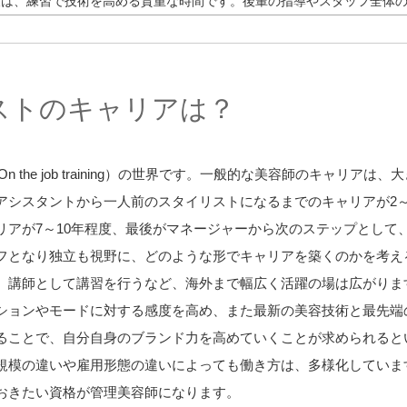
後は、練習で技術を高める貴重な時間です。後輩の指導やスタッフ全体
ストのキャリアは？
 the job training）の世界です。一般的な美容師のキャリ
アシスタントから一人前のスタイリストになるまでのキャリアが2
リアが7～10年程度、最後がマネージャーから次のステップとして
フとなり独立も視野に、どのような形でキャリアを築くのかを考え
、講師として講習を行うなど、海外まで幅広く活躍の場は広がりま
ションやモードに対する感度を高め、また最新の美容技術と最先端
ることで、自分自身のブランド力を高めていくことが求められると
規模の違いや雇用形態の違いによっても働き方は、多様化していま
おきたい資格が管理美容師になります。