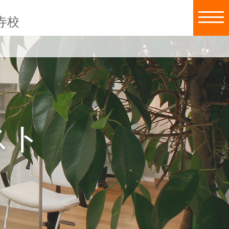
寺校
スト