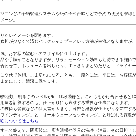
パソコンどの予約管理システムや紙の予約台帳などで予約の状況を確認
イメージ。
なりたいイメージを聞きます。
の負担が少なくて済むバックシャンプーという方法が主流となりますが
囲気、お客様の望むヘアスタイルに仕上げます。
製品や手順がことなりますが、リラクゼーション効果も期待できる施術
に合わせて、ボリュームを出したり、すっきりまとめたりと、ドライヤ
間に交代で休憩、こま切れになることも。一般的には、平日は、お客様
こまめにして、清潔に保ちます。
0数種類、明るさのレベルが5～10段階ほど。これらをかけ合わせると1
使用量を計算するのも、仕上がりにも直結する重要な仕事になります。
マの技術も髪質などの個人差が大きく、練習と経験が仕上がりを左右す
「ワインディング」と「オールウェーブセッティング」と呼ばれる課題
験についてはこちら
をすべて終えて、閉店後は、店内清掃や器具の洗浄・消毒、その日担当