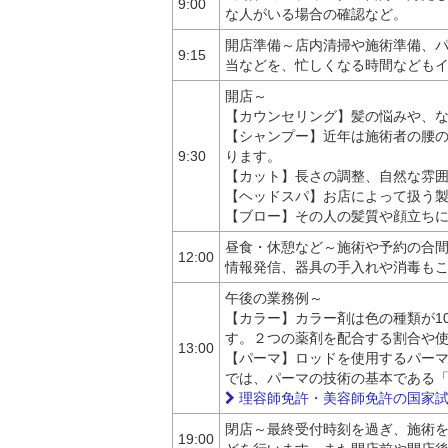
9:00
な人がいる場合の確認など。
開店準備～店内清掃や施術準備、
9:15
当などを、忙しくなる時間なども
開店～
【カウンセリング】髪の悩みや、
【シャンプー】近年は施術者の腰
9:30
ります。
【カット】長さの調整、自然な雰
【ヘッドスパ】お店によって扱う
【ブロー】その人の髪質や顔立ち
昼食・休憩など～施術や予約の合
12:00
情報発信、器具の手入れや消毒も
午後の業務例～
【カラー】カラー剤は色の種類が1
す。２つの薬剤を配合する割合や
13:00
【パーマ】ロッドを使用するパー
では、パーマの技術の基本である
理容師免許・美容師免許の国家試
閉店～最終受付時刻を過ぎ、施術
19:00