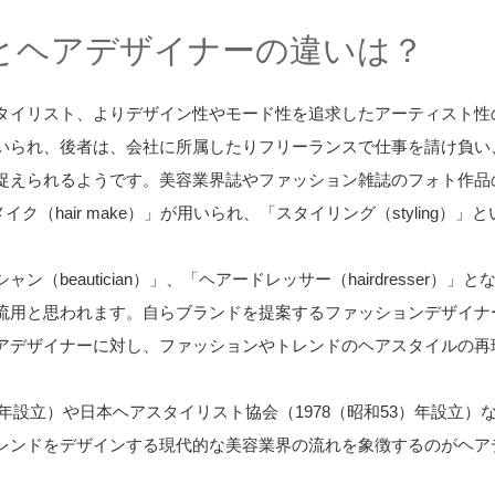
とヘアデザイナーの違いは？
タイリスト、よりデザイン性やモード性を追求したアーティスト性
いられ、後者は、会社に所属したりフリーランスで仕事を請け負い
捉えられるようです。美容業界誌やファッション雑誌のフォト作品
ヘアメイク（hair make）」が用いられ、「スタイリング（stylin
（beautician）」、「ヘアードレッサー（hairdresser
流用と思われます。自らブランドを提案するファッションデザイナ
アデザイナーに対し、ファッションやトレンドのヘアスタイルの再
2）年設立）や日本ヘアスタイリスト協会（1978（昭和53）年設立
レンドをデザインする現代的な美容業界の流れを象徴するのがヘア