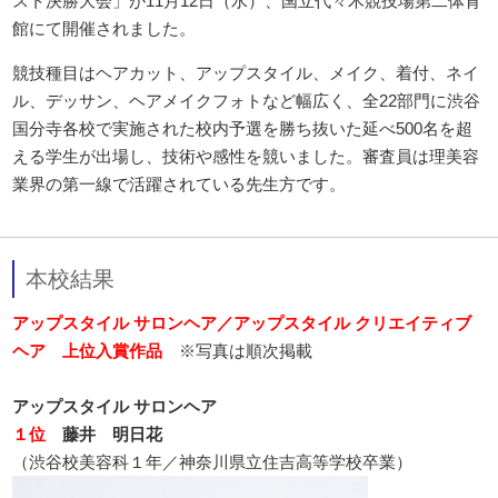
スト決勝大会」が11月12日（水）、国立代々木競技場第二体育
館にて開催されました。
競技種目はヘアカット、アップスタイル、メイク、着付、ネイ
ル、デッサン、ヘアメイクフォトなど幅広く、全22部門に渋谷
国分寺各校で実施された校内予選を勝ち抜いた延べ500名を超
える学生が出場し、技術や感性を競いました。審査員は理美容
業界の第一線で活躍されている先生方です。
本校結果
アップスタイル サロンヘア／アップスタイル クリエイティブ
ヘア 上位入賞作品
※写真は順次掲載
アップスタイル サロンヘア
１位
藤井 明日花
（渋谷校美容科１年／神奈川県立住吉高等学校卒業）