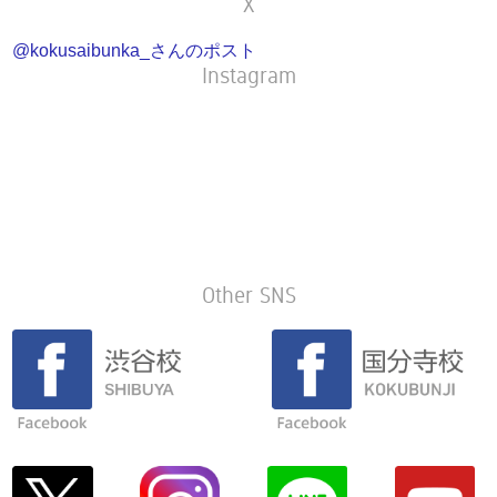
X
@kokusaibunka_さんのポスト
Instagram
Other SNS