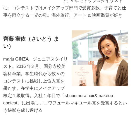
ト、4 年でトップスタイリスト
に。コンテストではメイクアップ部門で受賞多数。子育てと仕
事を両立する一児の母。海外旅行、アート & 映画鑑賞が好き
齊藤 実依（さいとう ま
い）
marju GINZA ジュニアスタイリ
スト。2016 年3 月、国分寺校美
容科卒業。学生時代から数々の
コンテストに挑戦し上位入賞を
果たす。在学中にメイクアップ
検定１級取得。入社１年目で「shuuemura hair&makeup
contest」に出場し、コワフュールマキユール賞を受賞するとい
う快挙を成し遂げる