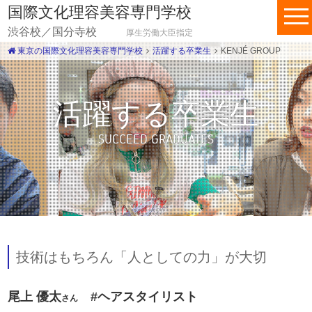
国際文化理容美容専門学校
渋谷校／国分寺校
厚生労働大臣指定
東京の国際文化理容美容専門学校
活躍する卒業生
KENJÉ GROUP
活躍する卒業生
SUCCEED GRADUATES
技術はもちろん「人としての力」が大切
尾上 優太
#ヘアスタイリスト
さん