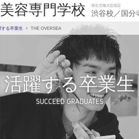
美容専門学校
厚生労働大臣指定
渋谷校／国分
躍する卒業生
THE OVERSEA
活躍する卒業生
SUCCEED GRADUATES