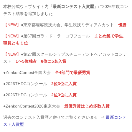
本校公式ウェブサイト内『
最新コンテスト入賞歴
』に2026年度コン
テスト結果を追加しました
【NEW】
●東京都理容競技大会、学生競技ミディアムカット
優勝
【NEW】
●第67回ガラ・ド・ラ・コワフュール
まとめ髪で学生、
職員とも１位
【NEW】
●第27回スクールシップスチューデントヘアカットコンテ
スト
1〜5位独占 6位に5名入賞
●ZenkonContest全国大会
全4部門で最優秀賞
●2026THDCコンクール
2位3位に入賞
●2026THDCコンクール
2位3位に入賞
●ZenkonContest2026東京大会
最優秀賞はじめ多数入賞
過去のコンテスト入賞歴と併せてご覧くださいませ ⇒
最新コンテ
スト入賞歴